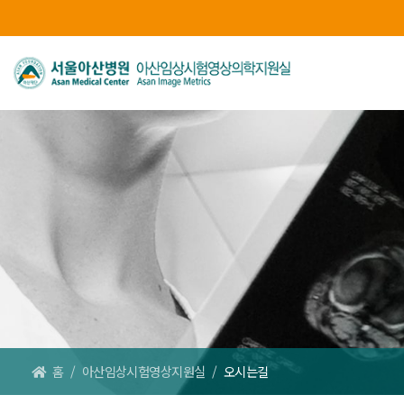
홈
/
아산임상시험영상지원실
/
오시는길